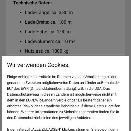
Technische Daten:
Lade-Länge: ca. 3,30 m
Lade-Breite: ca. 1,80 m
Lade-Höhe: ca. 1,90 m
Ladevolumen: ca. 10 m³
Nutzlast: ca. 1000 kg
Wir verwenden Cookies.
Tagespauschale inkl. 100 km zzgl. Kraftstoff
Einige Anbieter übermitteln im Rahmen von der Verarbeitung zu den
70,-
genannten Zwecken möglicherweise Daten an Länder außerhalb der
EU/ des EWR (Drittlanddatenübermittlung), z.B. in die USA. Das
Datenschutzniveau in diesen Ländern ist möglicherweise nicht mit
dem in den EU-/EWR-Ländern vergleichbar. Es besteht daher ein
72-Stunden-Pauschale inkl. 1200 km zzgl.
erhöhtes Risiko, dass staatliche Behörden auf diese Daten zugreifen
Kraftstoff
können. Weitere Informationen zu Sicherheitsgarantien finden Sie in
den Datenschutzrichtlinien des jeweiligen Anbieters.
330,-
Indem Sie auf „ALLE ZULASSEN" klicken, stimmen Sie sowohl dem