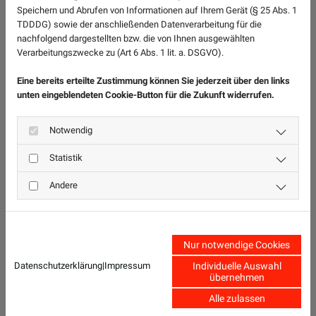
Speichern und Abrufen von Informationen auf Ihrem Gerät (§ 25 Abs. 1
TDDDG) sowie der anschließenden Datenverarbeitung für die
Jeder weitere Tag (ohne km)
nachfolgend dargestellten bzw. die von Ihnen ausgewählten
Verarbeitungszwecke zu (Art 6 Abs. 1 lit. a. DSGVO).
40,-
Eine bereits erteilte Zustimmung können Sie jederzeit über den links
unten eingeblendeten Cookie-Button für die Zukunft widerrufen.
Jeder weitere km
Notwendig
0,20
Statistik
Andere
Samstagzuschlag
20,-
Nur notwendige Cookies
Datenschutzerklärung
|
Impressum
Individuelle Auswahl
übernehmen
Zur Mietanfrage
Alle zulassen